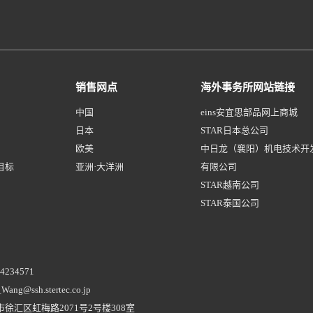
销售网点
海外事务所网站链接
中国
eins安宜思部品网上商城
日本
STAR日本总公司
欧美
中日龙（襄阳）机电技术开
目标
亚洲·大洋洲
有限公司
STAR越南公司
STAR泰国公司
54234571
Wang@ssh.stertec.co.jp
市徐汇区虹梅路2071号2号楼308室