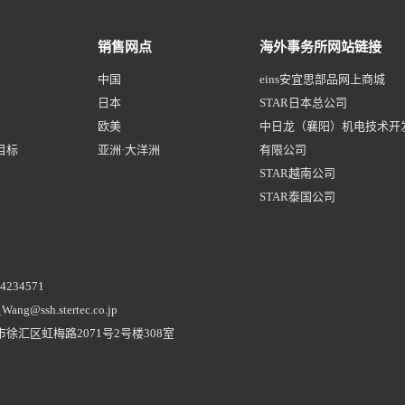
销售网点
海外事务所网站链接
中国
eins安宜思部品网上商城
日本
STAR日本总公司
欧美
中日龙（襄阳）机电技术开
目标
亚洲·大洋洲
有限公司
STAR越南公司
STAR泰国公司
54234571
Wang@ssh.stertec.co.jp
市徐汇区虹梅路2071号2号楼308室